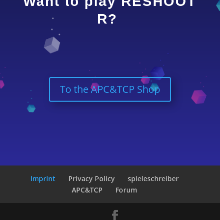
Want to play RESHOOT
R?
To the APC&TCP Shop
Imprint
Privacy Policy
spieleschreiber
APC&TCP
Forum